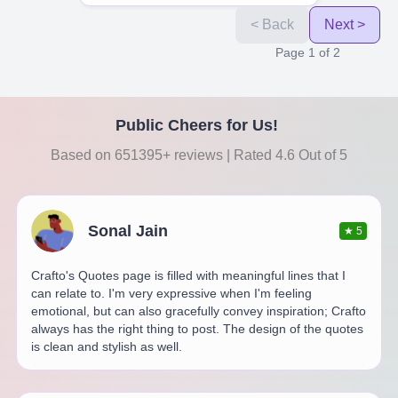
< Back
Next >
Page
1
of
2
Public Cheers for Us!
Based on 651395+ reviews | Rated 4.6 Out of 5
Sonal Jain
★
5
Crafto's Quotes page is filled with meaningful lines that I
can relate to. I'm very expressive when I'm feeling
emotional, but can also gracefully convey inspiration; Crafto
always has the right thing to post. The design of the quotes
is clean and stylish as well.