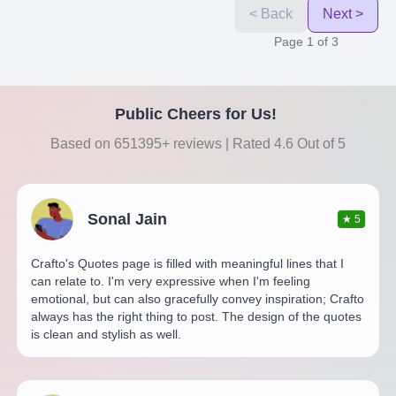
< Back
Next >
Page
1
of
3
Public Cheers for Us!
Based on 651395+ reviews | Rated 4.6 Out of 5
Sonal Jain
★
5
Crafto's Quotes page is filled with meaningful lines that I
can relate to. I'm very expressive when I'm feeling
emotional, but can also gracefully convey inspiration; Crafto
always has the right thing to post. The design of the quotes
is clean and stylish as well.