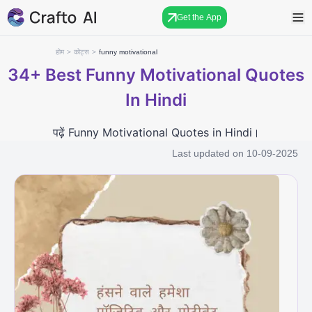
Get the App
होम
>
कोट्स
>
funny motivational
34+
Best Funny Motivational Quotes
In Hindi
पढ़ें Funny Motivational Quotes in Hindi।
Last updated on
10-09-2025