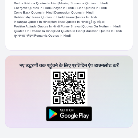
Radha Krishna Quotes In Hindi
|
Missing Someone Quotes In Hindi
|
Energetic Quotes In Hindi
|
Shayari in Hindi
|
2 Line Quotes In Hindi
|
Come Back Quotes In Hindi
|
Depression Quotes In Hindi
|
Relationship Paisa Quotes In Hindi
|
Dream Quotes In Hindi
|
Insaniyat Quotes In Hindi
|
Hurt Trust Quotes In Hindi
|
टूटे हुए कोट्स
|
Positive Attitude Quotes In Hindi
|
Funny Shayari
|
Quotes On Mother In Hindi
|
Quotes On Dreams In Hindi
|
God Quotes In Hindi
|
Education Quotes In Hindi​
|
शुभ प्रभात कोट्स
|
Romantic Quotes In Hindi
नए उद्धरणों तक पहुंचने के लिए प्रतिदिन ऐप डाउनलोड करें