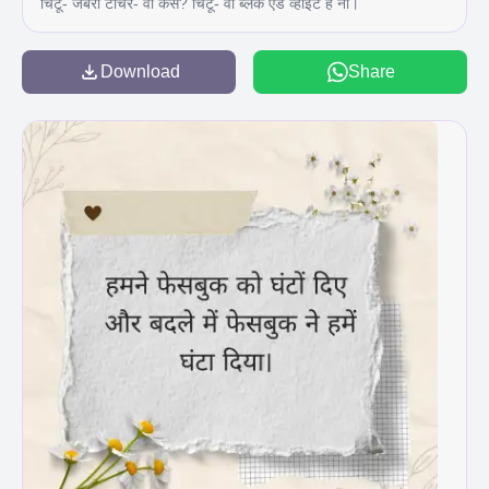
चिंटू- जेबरा टीचर- वो कैसे? चिंटू- वो ब्लैक एंड व्हाइट है ना।
Download
Share