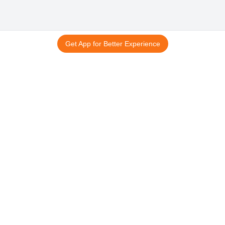
Get App for Better Experience
15 अगस्त स्पेशल
आपके नाम का
तिरंगा ID कार्ड
©
सर्वाधिकार सुरक्षित।
हमारी कंपनी
सहायता
मुखपृष्ठ
संपर्क करें
हमारे बारे में
रद्दीकरण और धनवापसी
ऐप डाउनलोड करें
साइटमैप