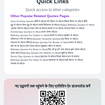
Quick Links
Quick access to other categories
Other Popular Related Quotes Pages
Guru Purnima Quotes
|
हिंदी में कोट्स
|
योग दिवस पर कोट्स
|
शिक्षक दिवस पर कोट्स हिंदी
|
बुद्ध के कोट्स
|
गौतम बुद्ध के कोट्स
|
स्वामी विवेकानंद के कोट्स
|
Happy Birthday Quotes In Hindi
|
महात्मा गांधी के कोट्स
|
भगवद गीता के कोट्स
|
फादर्स डे पर कोट्स
|
गणतंत्र दिवस पर कोट्स
|
Anniversary Quotes In Hindi
|
आत्म प्रेरणा कोट्स
|
Birthday Quotes For Father In Hindi
|
दोस्ती पर कोट्स
|
बाइबिल के कोट्स
|
रवींद्रनाथ टैगोर के कोट्स
|
Ganesh Chaturthi Quotes
|
मातृ दिवस पर कोट्स
|
सफलता के कोट्स हिंदी
|
Birthday Quotes For Bestie In Hindi
|
सावन के कोट्स
|
श्री राम के कोट्स
|
प्रेम प्रेरक कोट्स
|
खुशहाल जीवन के कोट्स
|
Birthday Quotes For Boss In Hindi
|
दिल को छू लेने वाले कोट्स
|
कृष्ण प्रेरक कोट्स
|
धोखा कोट्स
|
Birthday Quotes For Mother In Hindi
|
खुशी के कोट्स
|
Doctor Day Quotes in Hindi
|
सुप्रभात के कोट्स
|
विदाई कोट्स
|
प्यार के कोट्स
|
Birthday Quotes For Sister In Hindi
|
महाभारत के कोट्स
|
कड़ी मेहनत पर कोट्स
|
प्रेमचंद के कोट्स
नए उद्धरणों तक पहुंचने के लिए प्रतिदिन ऐप डाउनलोड करें