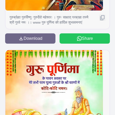
गुरुर्ब्रह्मा गुरुर्विष्णुः गुरुर्देवो महेश्वरः । गुरुः साक्षात् परब्रह्म तस्मै
श्री गुरवे नमः ।। www गुरु पूर्णिमा की हार्दिक शुभकामनाएं
JNANV VAANAA
Download
Share