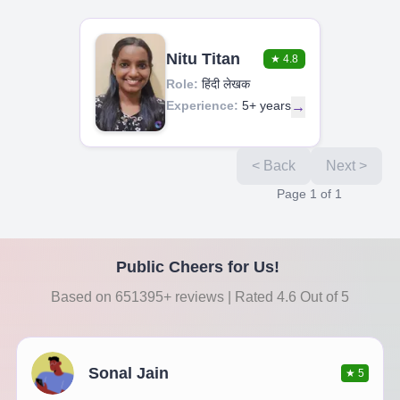
Nitu Titan
★
4.8
Role:
हिंदी लेखक
Experience:
5+ years
→
< Back
Next >
Page
1
of
1
Public Cheers for Us!
Based on 651395+ reviews | Rated 4.6 Out of 5
Sonal Jain
★
5