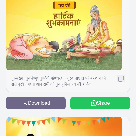
गुरुर्ब्रह्मा गुरुर्विष्णुः गुरुर्देवो महेश्वरः । गुरुः साक्षात् परं ब्रह्म तस्मै
श्री गुरवे नमः ॥ आप सभी को गुरु पूर्णिमा पर्व की हार्दिक
शुभकामनाएं
Download
Share