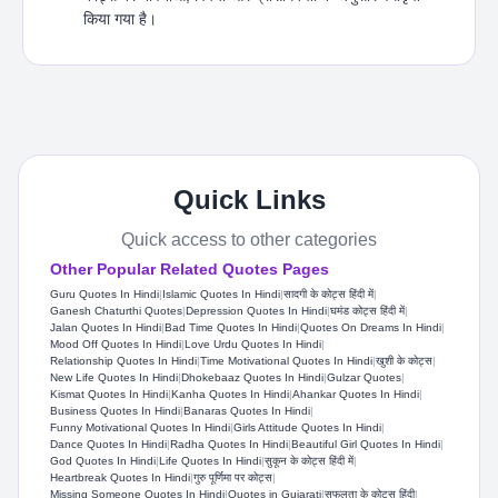
किया गया है।
Quick Links
Quick access to other categories
Other Popular Related Quotes Pages
Guru Quotes In Hindi​
|
Islamic Quotes In Hindi
|
सादगी के कोट्स हिंदी में
|
Ganesh Chaturthi Quotes
|
Depression Quotes In Hindi
|
घमंड कोट्स हिंदी में
|
Jalan Quotes In Hindi
|
Bad Time Quotes In Hindi
|
Quotes On Dreams In Hindi
|
Mood Off Quotes In Hindi
|
Love Urdu Quotes In Hindi​
|
Relationship Quotes In Hindi
|
Time Motivational Quotes In Hindi
|
खुशी के कोट्स
|
New Life Quotes In Hindi​
|
Dhokebaaz Quotes In Hindi
|
Gulzar Quotes
|
Kismat Quotes In Hindi
|
Kanha Quotes In Hindi
|
Ahankar Quotes In Hindi
|
Business Quotes In Hindi
|
Banaras Quotes In Hindi​
|
Funny Motivational Quotes In Hindi
|
Girls Attitude Quotes In Hindi
|
Dance Quotes In Hindi
|
Radha Quotes In Hindi
|
Beautiful Girl Quotes In Hindi
|
God Quotes In Hindi
|
Life Quotes In Hindi
|
सुकून के कोट्स हिंदी में
|
Heartbreak Quotes In Hindi
|
गुरु पूर्णिमा पर कोट्स
|
Missing Someone Quotes In Hindi
|
Quotes in Gujarati
|
सफलता के कोट्स हिंदी
|