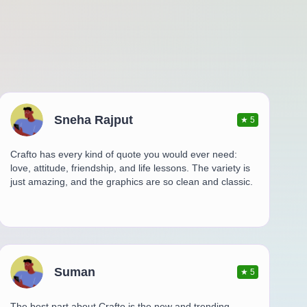
Sneha Rajput
★
5
Crafto has every kind of quote you would ever need:
love, attitude, friendship, and life lessons. The variety is
just amazing, and the graphics are so clean and classic.
Suman
★
5
The best part about Crafto is the new and trending