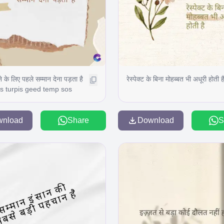
े के लिए पहले सम्मान देना पड़ता है
रेस्पेक्ट के बिना मोहब्बत भी अधूरी होती ह
s turpis geed temp sos
ravida are se torten di ir
es congeal per gillis id
urss it fasci geid uiterler.
wnload
Share
Download
S
pris. Tincidu ng ela