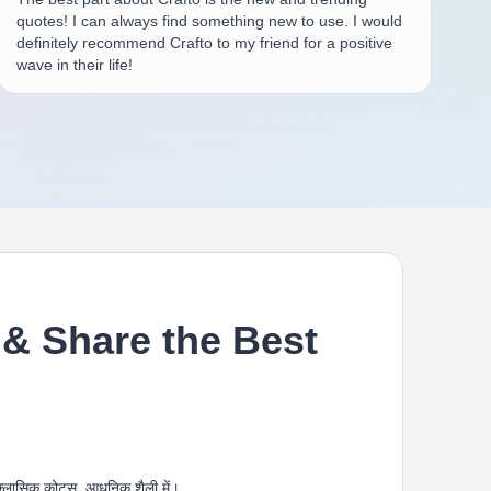
quotes! I can always find something new to use. I would
definitely recommend Crafto to my friend for a positive
wave in their life!
& Share the Best
 क्लासिक कोट्स, आधुनिक शैली में।