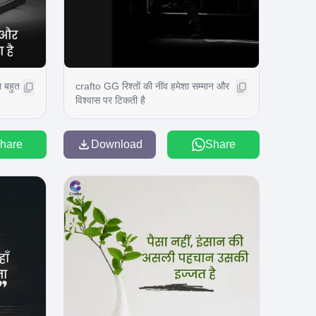
 बहुत
crafto GG रिश्तों की नींव हमेशा सम्मान और
विश्वास पर टिकती है
hare
Download
Share