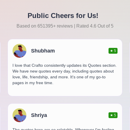
Public Cheers for Us!
Based on 651395+ reviews | Rated 4.6 Out of 5
Shubham
★
5
I love that Crafto consistently updates its Quotes section.
We have new quotes every day, including quotes about
love, life, friendship, and more. It's one of my go-to
pages in my free time.
Shriya
★
5
The quotes here are so relatable. Whenever I'm feeling