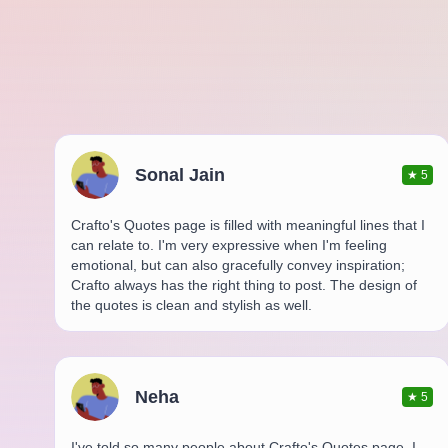
Sonal Jain
★
5
Crafto's Quotes page is filled with meaningful lines that I
can relate to. I'm very expressive when I'm feeling
emotional, but can also gracefully convey inspiration;
Crafto always has the right thing to post. The design of
the quotes is clean and stylish as well.
Neha
★
5
I've told so many people about Crafto's Quotes page. I