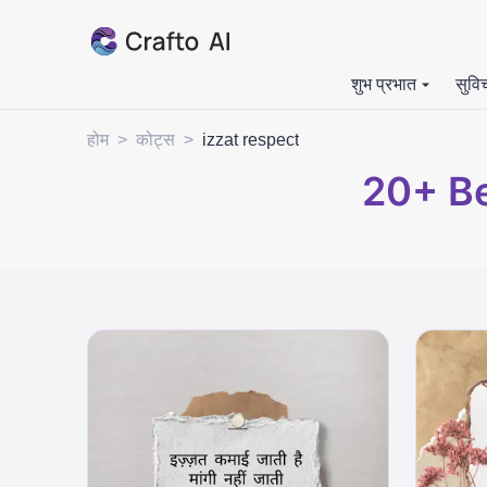
शुभ प्रभात
सुवि
होम
>
कोट्स
>
izzat respect
20+
Be