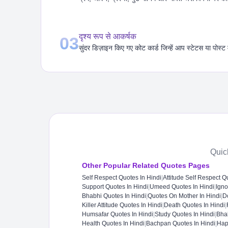
दृश्य रूप से आकर्षक
03
सुंदर डिज़ाइन किए गए कोट कार्ड जिन्हें आप स्टेटस या पोस्ट 
Quic
Other Popular Related Quotes Pages
Self Respect Quotes In Hindi
|
Attitude Self Respect Q
Support Quotes In Hindi​
|
Umeed Quotes In Hindi
|
Igno
Bhabhi Quotes In Hindi
|
Quotes On Mother In Hindi
|
Do
Killer Attitude Quotes In Hindi
|
Death Quotes In Hindi​
|
Humsafar Quotes In Hindi
|
Study Quotes In Hindi
|
Bhak
Health Quotes In Hindi​
|
Bachpan Quotes In Hindi
|
Hap