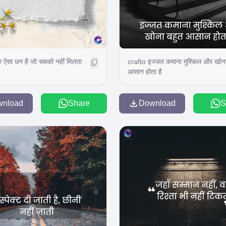
क ऐसा धन है जो सबको नहीं मिलता
crafto इज्जत कमाना मुश्किल और खोना
आसान होता है
wnload
Share
Download
S