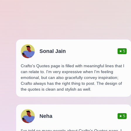
Sonal Jain
★
5
Crafto's Quotes page is filled with meaningful lines that I
can relate to. I'm very expressive when I'm feeling
emotional, but can also gracefully convey inspiration;
Crafto always has the right thing to post. The design of
the quotes is clean and stylish as well.
Neha
★
5
I've told so many people about Crafto's Quotes page. I