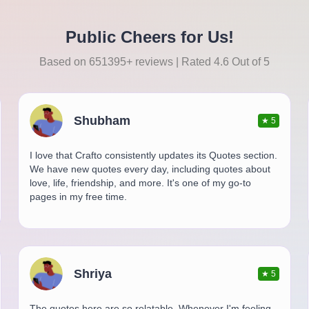
Public Cheers for Us!
Based on 651395+ reviews | Rated 4.6 Out of 5
Shubham
★
5
I love that Crafto consistently updates its Quotes section.
We have new quotes every day, including quotes about
love, life, friendship, and more. It's one of my go-to
pages in my free time.
Shriya
★
5
The quotes here are so relatable. Whenever I'm feeling