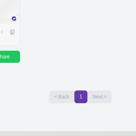
 ।
hare
< Back
1
Next >