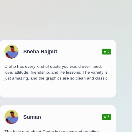
Sneha Rajput
★
5
Crafto has every kind of quote you would ever need:
love, attitude, friendship, and life lessons. The variety is
just amazing, and the graphics are so clean and classic.
Suman
★
5
The best part about Crafto is the new and trending