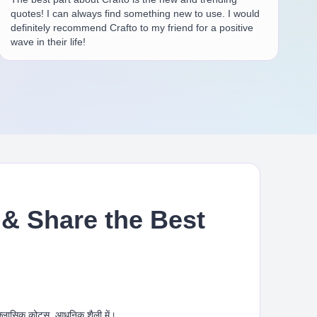
quotes! I can always find something new to use. I would
definitely recommend Crafto to my friend for a positive
wave in their life!
& Share the Best
 क्लासिक कोट्स, आधुनिक शैली में।