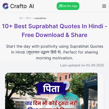
Get the App
होम
>
कोट्स
>
suprabhat
10+
Best Suprabhat Quotes In Hindi -
Free Download & Share
Start the day with positivity using Suprabhat Quotes
In Hindi (सुप्रभात उद्धरण हिंदी में). Perfect for sharing
morning motivation.
Last updated on
01-09-2025