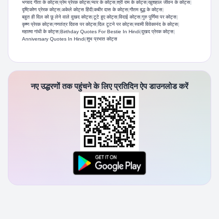
भगवद गीता के कोट्स
|
प्रेम प्रेरक कोट्स
|
प्यार के कोट्स
|
श्री राम के कोट्स
|
खुशहाल जीवन के कोट्स
|
दृष्टिकोण प्रेरक कोट्स
|
अकेले कोट्स हिंदी
|
कबीर दास के कोट्स
|
गौतम बुद्ध के कोट्स
|
बहुत ही दिल को छू लेने वाले दुखद कोट्स
|
टूटे हुए कोट्स
|
विदाई कोट्स
|
गुरु पूर्णिमा पर कोट्स
|
कृष्ण प्रेरक कोट्स
|
गणतंत्र दिवस पर कोट्स
|
दिल टूटने पर कोट्स
|
स्वामी विवेकानंद के कोट्स
|
महात्मा गांधी के कोट्स
|
Birthday Quotes For Bestie In Hindi
|
दुखद प्रेरक कोट्स
|
Anniversary Quotes In Hindi
|
शुभ प्रभात कोट्स
नए उद्धरणों तक पहुंचने के लिए प्रतिदिन ऐप डाउनलोड करें