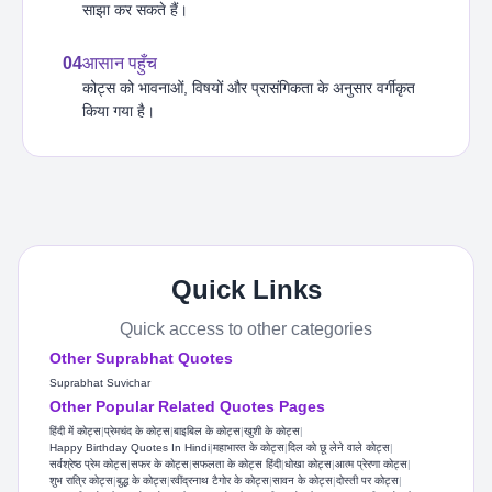
साझा कर सकते हैं।
04
आसान पहुँच
कोट्स को भावनाओं, विषयों और प्रासंगिकता के अनुसार वर्गीकृत
किया गया है।
Quick Links
Quick access to other categories
Other Suprabhat Quotes
Suprabhat Suvichar
Other Popular Related Quotes Pages
हिंदी में कोट्स
|
प्रेमचंद के कोट्स
|
बाइबिल के कोट्स
|
खुशी के कोट्स
|
Happy Birthday Quotes In Hindi
|
महाभारत के कोट्स
|
दिल को छू लेने वाले कोट्स
|
सर्वश्रेष्ठ प्रेम कोट्स
|
सफर के कोट्स
|
सफलता के कोट्स हिंदी
|
धोखा कोट्स
|
आत्म प्रेरणा कोट्स
|
शुभ रात्रि कोट्स​
|
बुद्ध के कोट्स
|
रवींद्रनाथ टैगोर के कोट्स
|
सावन के कोट्स
|
दोस्ती पर कोट्स
|