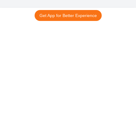
Get App for Better Experience
15 अगस्त स्पेशल
आपके नाम का
तिरंगा ID कार्ड
©
सर्वाधिकार सुरक्षित।
हमारी कंपनी
सहायता
मुखपृष्ठ
संपर्क करें
हमारे बारे में
रद्दीकरण और धनवापसी
ऐप डाउनलोड करें
साइटमैप