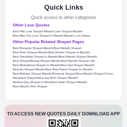
Quick Links
Quick access to other categories
Other Love Quotes
Best Pillu Love Shayari Marathi
|
Love Shayari Marathi
|
Best Miss You Love Shayari In Marathi
|
Marathi Love Status
Other Popular Related Shayari Pages
Best Romantic Shayari Marathi
|
Best Marathi Shayari
|
Best Prem Shayari Marathi
|
Best Brother Shayari In Marathi
|
Best Friendship Shayari In Marathi
|
Best Attitude Shayari Marathi
|
Best Shivaji Maharaj Shayari Marathi
|
Best Marathi Shayari Life
|
Best Motivational Shayari In Marathi
|
Best Sad Shayari Marathi
|
Best Aai Shayari Marathi
|
Best Best Friend Shayari In Marathi
|
Best Birthday Shayari Marathi
|
Romantic Shayari
|
Best Marathi Shayari Funny
|
Mohabbat Shayari
|
Best Jay Bhim Shayari Marathi
|
Mothers Day Shayari in Hindi
|
Best Sister Shayari Marathi
|
Best Marathi Sher Shayari
TO ACCESS NEW QUOTES DAILY DOWNLOAD APP