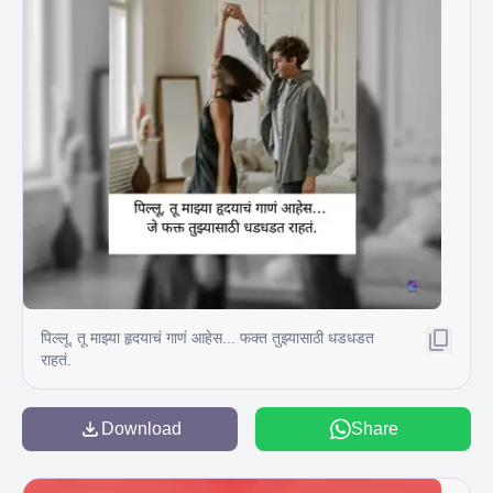
पिल्लू, तू माझ्या हृदयाचं गाणं आहेस... फक्त तुझ्यासाठी धडधडत
राहतं.
Download
Share