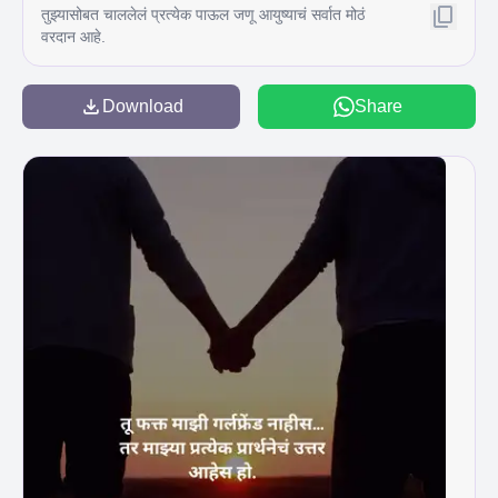
तुझ्यासोबत चाललेलं प्रत्येक पाऊल जणू आयुष्याचं सर्वात मोठं
वरदान आहे.
Download
Share