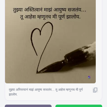
तुझ्या अस्तित्वानं माझं आयुष्य सजलंय... तू आहेस म्हणूनच मी पूर्ण
झालोय.