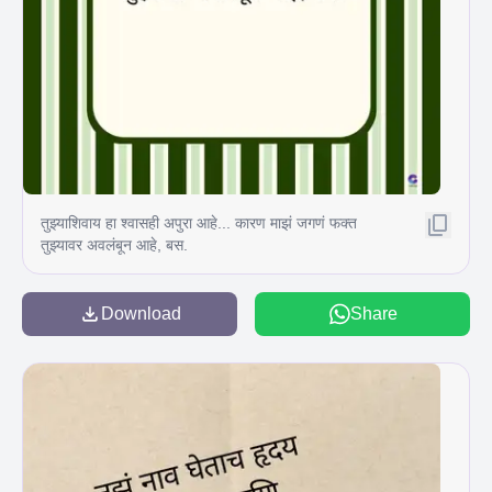
तुझ्याशिवाय हा श्वासही अपुरा आहे... कारण माझं जगणं फक्त
तुझ्यावर अवलंबून आहे, बस.
Download
Share