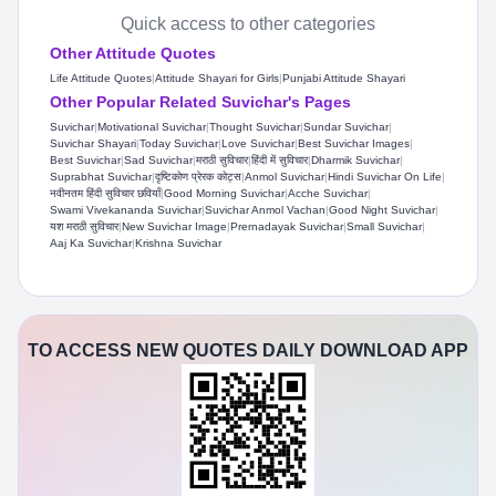
Quick access to other categories
Other Attitude Quotes
Life Attitude Quotes
|
Attitude Shayari for Girls
|
Punjabi Attitude Shayari
Other Popular Related Suvichar's Pages
Suvichar
|
Motivational Suvichar
|
Thought Suvichar
|
Sundar Suvichar
|
Suvichar Shayari
|
Today Suvichar
|
Love Suvichar
|
Best Suvichar Images
|
Best Suvichar
|
Sad Suvichar
|
मराठी सुविचार
|
हिंदी में सुविचार
|
Dharmik Suvichar
|
Suprabhat Suvichar
|
दृष्टिकोण प्रेरक कोट्स
|
Anmol Suvichar
|
Hindi Suvichar On Life
|
नवीनतम हिंदी सुविचार छवियाँ
|
Good Morning Suvichar
|
Acche Suvichar
|
Swami Vivekananda Suvichar
|
Suvichar Anmol Vachan
|
Good Night Suvichar
|
यश मराठी सुविचार
|
New Suvichar Image
|
Prernadayak Suvichar
|
Small Suvichar
|
Aaj Ka Suvichar
|
Krishna Suvichar
TO ACCESS NEW QUOTES DAILY DOWNLOAD APP