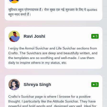
सुविचार बहुत प्रेरणादायक हैं। रोज सुबह एक नई शुरुआत के लिए ये quotes
बहुत मदद करते हैं।
Ravi Joshi
★
5
I enjoy the Anmol Suvichar and Life Suvichar sections from
Crafto. The Suvichars are deep and beautifully written, and
the templates are so soothing and well-made. I use them
daily to inspire others in my status, etc.
Shreya Singh
★
5
Crafto's Suvichar page is where I browse for a positive
thought. I particularly like the Attitude Suvichar. They have
powerful and bold words and, designed very well. Ideal for